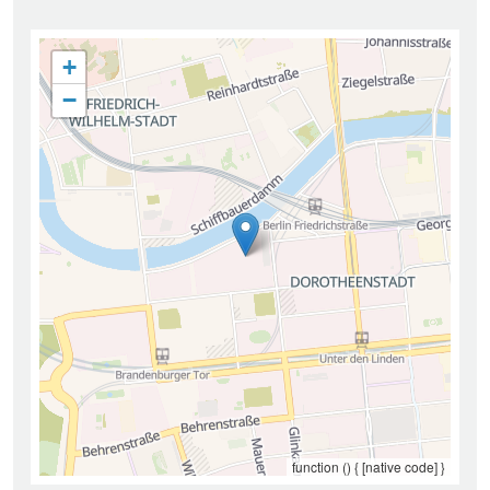
+
−
function () { [native code] }