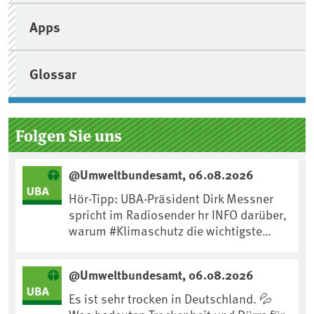
Apps
Glossar
Folgen Sie uns
@Umweltbundesamt, 06.08.2026
Hör-Tipp: UBA-Präsident Dirk Messner
spricht im Radiosender hr INFO darüber,
warum #Klimaschutz die wichtigste
Maßnahme gegen #Hitze ist und wie wir
uns an Klimafolgen anpassen können:
@Umweltbundesamt, 06.08.2026
https://www.ardsounds.de/episode/urn
:ard:episode:0e7cf1c4b819c26d/
Es ist sehr trocken in Deutschland. 💦