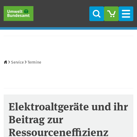
Direkt zum Inhalt
Direkt zum Hauptmenü
Direkt zur Fußzeile
Suche
Men
Startseite
Service
Termine
Elektroaltgeräte und ihr
Beitrag zur
Ressourceneffizienz