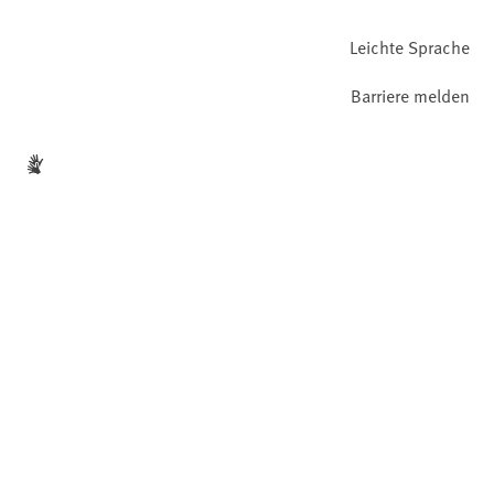
Leichte Sprache
Barriere melden
Gebärdensprache
Facebook
YouTube
Instagram
LinkedIn
Mastodon
Bluesky