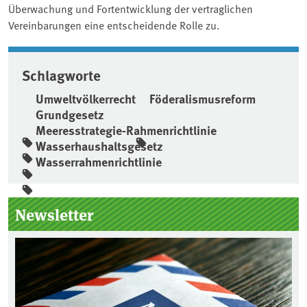
Überwachung und Fortentwicklung der vertraglichen
Vereinbarungen eine entscheidende Rolle zu.
Schlagworte
Umweltvölkerrecht
Föderalismusreform
Grundgesetz
Meeresstrategie-Rahmenrichtlinie
Wasserhaushaltsgesetz
Wasserrahmenrichtlinie
Seitenleiste
Newsletter