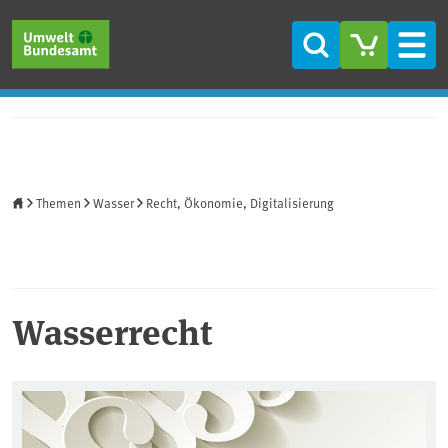
Direkt zum Inhalt
Direkt zum Hauptmenü
Direkt zur Fußzeile
Suche
Men
Startseite
Themen
Wasser
Recht, Ökonomie, Digitalisierung
Wasserrecht