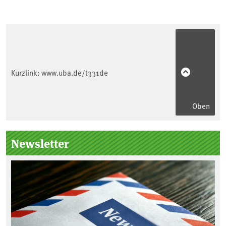
Kurzlink:
www.uba.de/t331de
Oben
Seitenleiste
Newsletter