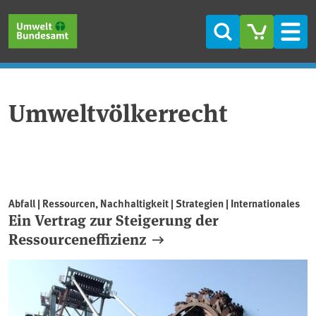
Direkt zum Inhalt
Direkt zum Hauptmenü
Direkt zur Fußzeile
Suche
Men
Umweltvölkerrecht
Abfall | Ressourcen, Nachhaltigkeit | Strategien | Internationales
Ein Vertrag zur Steigerung der
Ressourceneffizienz