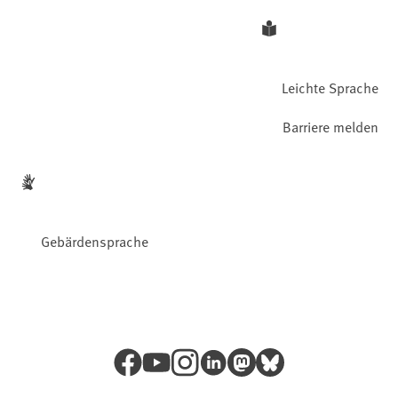
Leichte Sprache
Barriere melden
Gebärdensprache
Facebook
YouTube
Instagram
LinkedIn
Mastodon
Bluesky