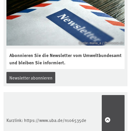
reinhören:
https://soilcast.de/interview/sc202-
interview-die-kuer-der-krume/
Quelle: maria_a / Photocase.de
Abonnieren Sie die Newsletter vom Umweltbundesamt
und bleiben Sie informiert.
Newsletter abonnieren
Kurzlink:
https://www.uba.de/n106535de