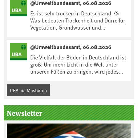
@Umweltbundesamt, 06.08.2026
https://www.ardsounds.de/episode/urn
:ard:episode:0e7cf1c4b819c26d/
Es ist sehr trocken in Deutschland. 💦
Was bedeuten Trockenheit und Dürre für
Vegetation, Grundwasser und
Landwirtschaft? Ist das bereits der
Klimawandel? Und wie können wir uns
@Umweltbundesamt, 06.08.2026
anpassen?🤔Antworten auf diese und
weitere Fragen auf unserer Webseite:
Die Vielfalt der Böden in Deutschland ist
www.uba.de/trockenheit #Trockenheit
groß. Um mehr Licht in die Welt unter
#Klimawandel
unseren Füßen zu bringen, wird jedes
Jahr am 5. Dezember, dem
Internationalen Tag des Bodens, der
UBA auf Mastodon
„Boden des Jahres“ vorgestellt. Das UBA
unterstützt die Aktion. Wer sitzt im
Kuratorium, wie wird der Boden des
Newsletter
Jahres ausgewählt und was passiert
eigentlich während eines solchen
Bodenjahres? Infos dazu gibt es im
aktuellen Podcast „Soilcast“. Jetzt