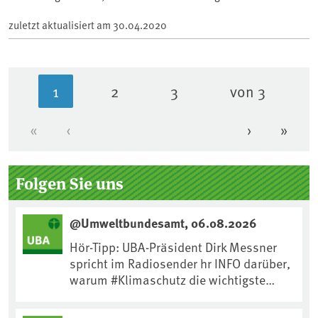
zuletzt aktualisiert am
30.04.2020
1
2
3
von 3
Aktuelle Seite
Seite
Seite
«
‹
›
»
Erste Seite
Vorherige Seite
Nächste Se
Letzt
Seitenleiste
Folgen Sie uns
@Umweltbundesamt, 06.08.2026
Hör-Tipp: UBA-Präsident Dirk Messner
spricht im Radiosender hr INFO darüber,
warum #Klimaschutz die wichtigste
Maßnahme gegen #Hitze ist und wie wir
uns an Klimafolgen anpassen können: