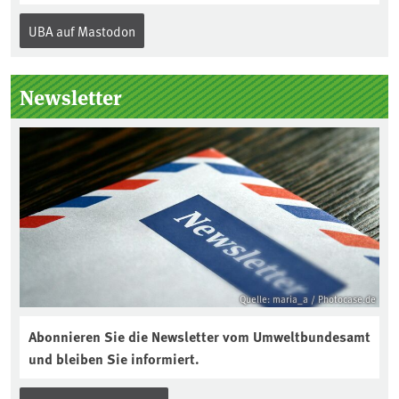
Internationalen Tag des Bodens, der
UBA auf Mastodon
„Boden des Jahres“ vorgestellt. Das UBA
unterstützt die Aktion. Wer sitzt im
Kuratorium, wie wird der Boden des
Newsletter
Jahres ausgewählt und was passiert
eigentlich während eines solchen
Bodenjahres? Infos dazu gibt es im
aktuellen Podcast „Soilcast“. Jetzt
reinhören:
https://soilcast.de/interview/sc202-
interview-die-kuer-der-krume/
Quelle: maria_a / Photocase.de
Abonnieren Sie die Newsletter vom Umweltbundesamt
und bleiben Sie informiert.