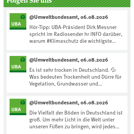
@Umweltbundesamt, 06.08.2026
Hör-Tipp: UBA-Präsident Dirk Messner
spricht im Radiosender hr INFO darüber,
warum #Klimaschutz die wichtigste
Maßnahme gegen #Hitze ist und wie wir
uns an Klimafolgen anpassen können:
@Umweltbundesamt, 06.08.2026
https://www.ardsounds.de/episode/urn
:ard:episode:0e7cf1c4b819c26d/
Es ist sehr trocken in Deutschland. 💦
Was bedeuten Trockenheit und Dürre für
Vegetation, Grundwasser und
Landwirtschaft? Ist das bereits der
Klimawandel? Und wie können wir uns
@Umweltbundesamt, 06.08.2026
anpassen?🤔Antworten auf diese und
weitere Fragen auf unserer Webseite:
Die Vielfalt der Böden in Deutschland ist
www.uba.de/trockenheit #Trockenheit
groß. Um mehr Licht in die Welt unter
#Klimawandel
unseren Füßen zu bringen, wird jedes
Jahr am 5. Dezember, dem