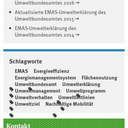
Umweltbundesamtes 2016
Aktualisierte EMAS-Umwelterklärung des
Umweltbundesamtes 2015
EMAS-Umwelterklärung des
Umweltbundesamtes 2014
Schlagworte
EMAS
Energieeffizienz
Energiemanagementsystem
Flächennutzung
Umweltbundesamt
Umwelterklärung
Umweltmanagement
Umweltprogramm
Umweltverhalten
Umweltleitlinien
Umweltziel
Nachhaltige Mobilität
Seitenleiste
Kontakt