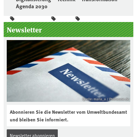
Agenda 2030
Seitenleiste
Newsletter
Quelle: maria_a / Photocase.de
Abonnieren Sie die Newsletter vom Umweltbundesamt
und bleiben Sie informiert.
Newsletter abonnieren