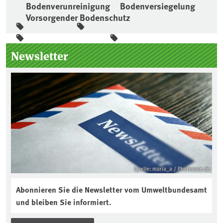
Bodenverunreinigung
Bodenversiegelung
Vorsorgender Bodenschutz
Seitenleiste
Newsletter
Quelle: maria_a / Photocase.de
Abonnieren Sie die Newsletter vom Umweltbundesamt
und bleiben Sie informiert.