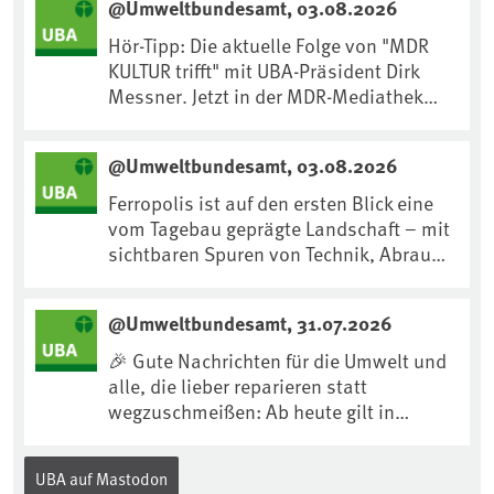
@Umweltbundesamt, 03.08.2026
Hör-Tipp: Die aktuelle Folge von "MDR
KULTUR trifft" mit UBA-Präsident Dirk
Messner. Jetzt in der MDR-Mediathek
nachhören:
https://www.mdr.de/kultur/podcast/tri
@Umweltbundesamt, 03.08.2026
fft/dirk-messner-audio-100.html
Ferropolis ist auf den ersten Blick eine
vom Tagebau geprägte Landschaft – mit
sichtbaren Spuren von Technik, Abraum
& tiefgreifenden Eingriffen in den Boden.
Doch diese Landschaft erzählt mehr als
@Umweltbundesamt, 31.07.2026
nur ihre bergbauliche Vergangenheit.
Hier lässt sich beobachten, wie sich aus
🎉 Gute Nachrichten für die Umwelt und
Kippenflächen lebendige Böden
alle, die lieber reparieren statt
entwickeln, Pflanzen Fuß fassen & neue
wegzuschmeißen: Ab heute gilt in
Lebensräume entstehen....
Deutschland für viele Elektrogeräte das
„Recht auf Reparatur“.Demnach müssen
UBA auf Mastodon
Hersteller allen Verbraucher*innen für