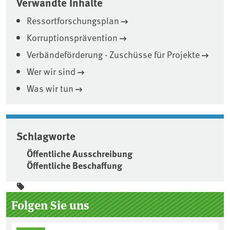
Verwandte Inhalte
Ressortforschungsplan
Korruptionsprävention
Verbändeförderung - Zuschüsse für Projekte
Wer wir sind
Was wir tun
Schlagworte
Öffentliche Ausschreibung
Öffentliche Beschaffung
Seitenleiste
Folgen Sie uns