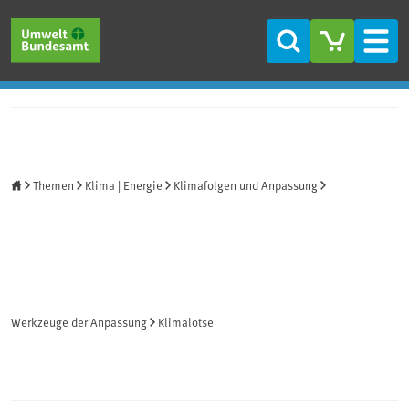
Direkt zum Inhalt
Direkt zum Hauptmenü
Direkt zur Fußzeile
Suche
Men
Startseite
Themen
Klima | Energie
Klimafolgen und Anpassung
Werkzeuge der Anpassung
Klimalotse