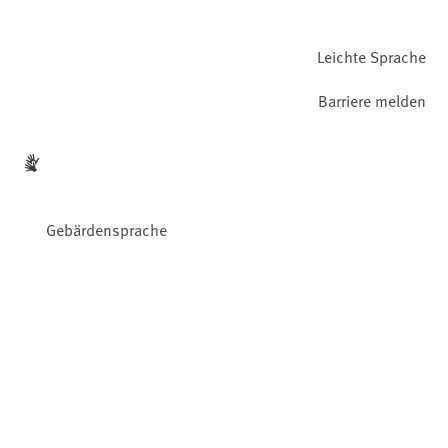
Leichte Sprache
Barriere melden
Gebärdensprache
Facebook
YouTube
Instagram
LinkedIn
Mastodon
Bluesky