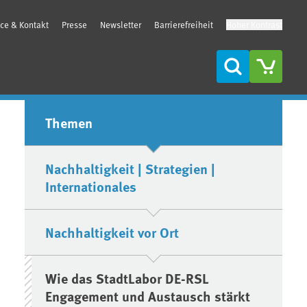
ice & Kontakt
Presse
Newsletter
Barrierefreiheit
Hoher Kontrast
Suche
Seitenleiste
Themen
Nachhaltigkeit | Strategien |
Internationales
Nachhaltigkeit vor Ort
Wie das StadtLabor DE-RSL
Engagement und Austausch stärkt