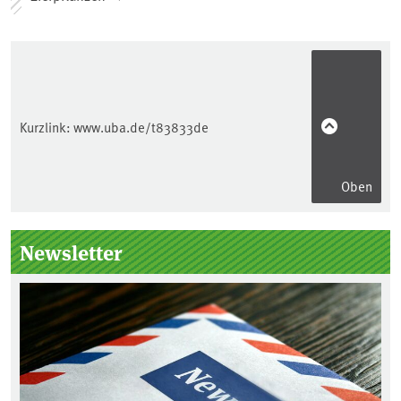
Kurzlink:
www.uba.de/t83833de
Oben
Seitenleiste
Newsletter