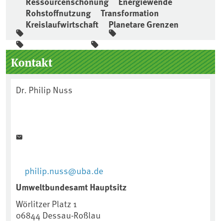
Ressourcenschonung
Energiewende
Rohstoffnutzung
Transformation
Kreislaufwirtschaft
Planetare Grenzen
Seitenleiste
Kontakt
Dr. Philip Nuss
philip.nuss@uba.de
Umweltbundesamt Hauptsitz
Wörlitzer Platz 1
06844
Dessau-Roßlau