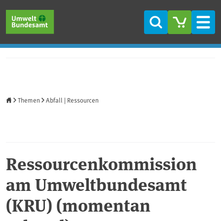
Direkt zum Inhalt
Direkt zum Hauptmenü
Direkt zur Fußzeile
Suche
Men
Startseite
Themen
Abfall | Ressourcen
Ressourcenkommission
am Umweltbundesamt
(KRU) (momentan