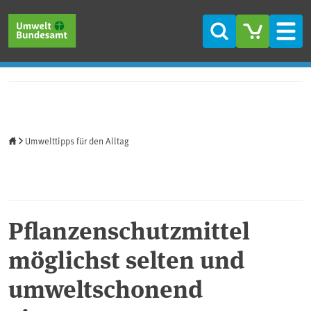
Direkt zum Inhalt
Direkt zum Hauptmenü
Direkt zur Fußzeile
Suche
Men
Startseite
Umwelttipps für den Alltag
Pflanzenschutzmittel
möglichst selten und
umweltschonend