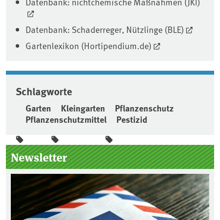
Datenbank: nichtchemische Maßnahmen (JKI)
Datenbank: Schaderreger, Nützlinge (BLE)
Gartenlexikon (Hortipendium.de)
Schlagworte
Garten
Kleingarten
Pflanzenschutz
Pflanzenschutzmittel
Pestizid
Seitenleiste
Newsletter