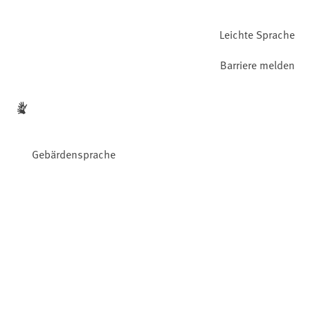
Leichte Sprache
Barriere melden
Gebärdensprache
Facebook
YouTube
Instagram
LinkedIn
Mastodon
Bluesky