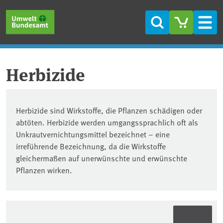
Direkt zum Inhalt
Direkt zum Hauptmenü
Direkt zur Fußzeile
Suche
Men
Herbizide
Herbizide sind Wirkstoffe, die Pflanzen schädigen oder
abtöten. Herbizide werden umgangssprachlich oft als
Unkrautvernichtungsmittel bezeichnet – eine
irreführende Bezeichnung, da die Wirkstoffe
gleichermaßen auf unerwünschte und erwünschte
Pflanzen wirken.