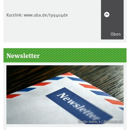
Kurzlink:
www.uba.de/t99404de
Oben
Seitenleiste
Newsletter
Quelle: maria_a / Photocase.de