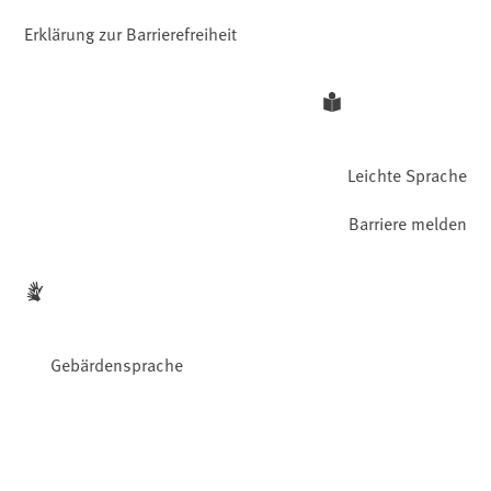
Erklärung zur Barrierefreiheit
Leichte Sprache
Barriere melden
Gebärdensprache
Facebook
YouTube
Instagram
LinkedIn
Mastodon
Bluesky