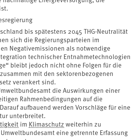
st.
desregierung
chland bis spätestens 2045 THG-Neutralität
nen sich die Regierungsparteien im
chen Negativemissionen als notwendige
ntegration technischer Entnahmetechnologien
e“ bleibt jedoch nicht ohne Folgen für die
e zusammen mit den sektorenbezogenen
etz verankert sind.
s Umweltbundesamt die Auswirkungen einer
zeitigen Rahmenbedingungen auf die
Darauf aufbauend werden Vorschläge für eine
ur unterbreitet.
tigkeit
im
Klimaschutz
weiterhin zu
s Umweltbundesamt eine getrennte Erfassung