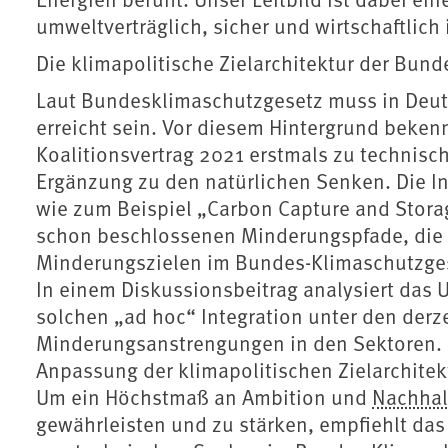
umweltverträglich, sicher und wirtschaftlich i
Die klimapolitische Zielarchitektur der Bun
Laut Bundesklimaschutzgesetz muss in Deuts
erreicht sein. Vor diesem Hintergrund beken
Koalitionsvertrag 2021 erstmals zu technis
Ergänzung zu den natürlichen Senken. Die I
wie zum Beispiel „Carbon Capture and Storag
schon beschlossenen Minderungspfade, di
Minderungszielen im Bundes-Klimaschutzges
In einem Diskussionsbeitrag analysiert da
solchen „ad hoc“ Integration unter den der
Minderungsanstrengungen in den Sektoren. 
Anpassung der klimapolitischen Zielarchitekt
Um ein Höchstmaß an Ambition und
Nachhal
gewährleisten und zu stärken, empfiehlt da