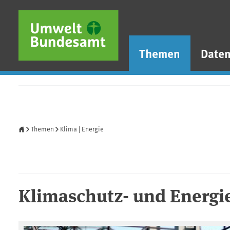
Direkt zum Inhalt
Direkt zum Hauptmenü
Direkt zur Fußzeile
Themen
Date
Startseite
Themen
Klima | Energie
Klimaschutz- und Energie