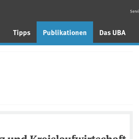
Serv
n
Tipps
Publikationen
Das UBA
 und Kreislaufwirtschaft