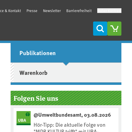
ice & Kontakt
Presse
Newsletter
Barrierefreiheit
Hoher Kontrast
Suche
Seitenleiste
Publikationen
Warenkorb
Folgen Sie uns
@Umweltbundesamt, 03.08.2026
Hör-Tipp: Die aktuelle Folge von
"MDR KULTUR trifft" mit UBA-