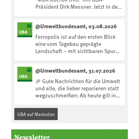
Präsident Dirk Messner. Jetzt in der
MDR-Mediathek nachhören:
https://www.mdr.de/kultur/podcas
@Umweltbundesamt, 03.08.2026
t/trifft/dirk-messner-audio-
100.html
Ferropolis ist auf den ersten Blick
eine vom Tagebau geprägte
Landschaft – mit sichtbaren Spuren
von Technik, Abraum &
tiefgreifenden Eingriffen in den
@Umweltbundesamt, 31.07.2026
Boden. Doch diese Landschaft
erzählt mehr als nur ihre
🎉 Gute Nachrichten für die Umwelt
bergbauliche Vergangenheit. Hier
und alle, die lieber reparieren statt
lässt sich beobachten, wie sich aus
wegzuschmeißen: Ab heute gilt in
Kippenflächen lebendige Böden
Deutschland für viele Elektrogeräte
entwickeln, Pflanzen Fuß fassen &
das „Recht auf
UBA auf Mastodon
neue Lebensräume entstehen....
Reparatur“.Demnach müssen
Hersteller allen Verbraucher*innen
für die folgenden Produkte – soweit
Newsletter
technisch möglich – nach Ablauf