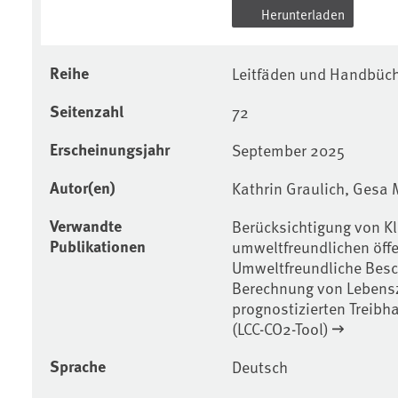
Herunterladen
Reihe
Leitfäden und Handbüc
Seitenzahl
72
Erscheinungsjahr
September 2025
Autor(en)
Kathrin Graulich, Gesa 
Verwandte
Berücksichtigung von K
Publikationen
umweltfreundlichen öff
Umweltfreundliche Besch
Berechnung von Lebensz
prognostizierten Treibh
(LCC-CO2-Tool)
Sprache
Deutsch