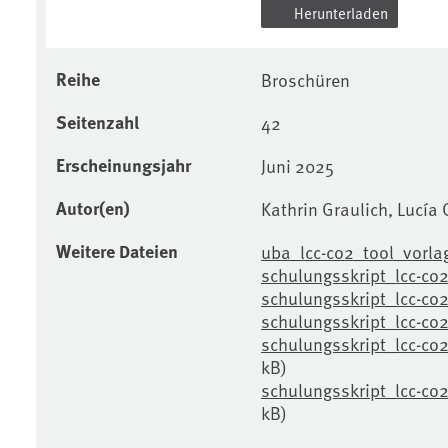
Herunterladen
Reihe
Broschüren
Seitenzahl
42
Erscheinungsjahr
Juni 2025
Autor(en)
Kathrin Graulich, Lucía
Weitere Dateien
uba_lcc-co2_tool_vorlag
schulungsskript_lcc-co2
schulungsskript_lcc-co
schulungsskript_lcc-co
schulungsskript_lcc-co
kB)
schulungsskript_lcc-co
kB)