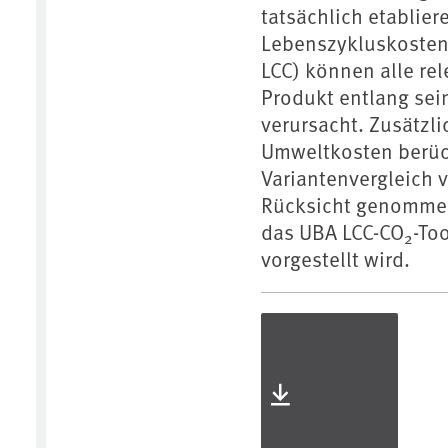
tatsächlich etablier
Lebenszykluskostenr
LCC) können alle rel
Produkt entlang se
verursacht. Zusätzl
Umweltkosten berüc
Variantenvergleich 
Rücksicht genommen 
das UBA LCC-CO
-To
2
vorgestellt wird.