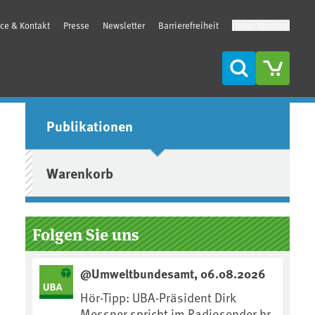
ice & Kontakt
Presse
Newsletter
Barrierefreiheit
Hoher Kontrast
Suche
Seitenleiste
Publikationen
Warenkorb
Folgen Sie uns
@Umweltbundesamt, 06.08.2026
Hör-Tipp: UBA-Präsident Dirk
Messner spricht im Radiosender hr