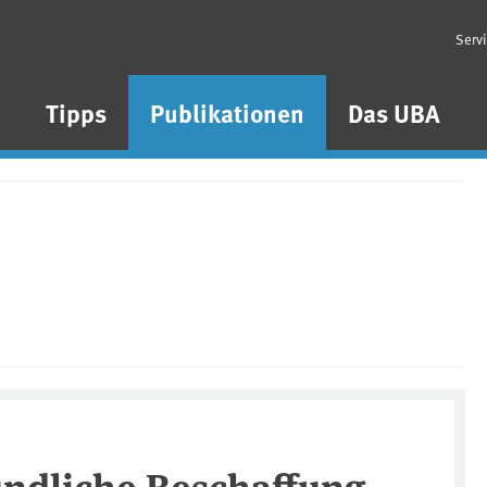
Serv
n
Tipps
Publikationen
Das UBA
ndliche Beschaffung -