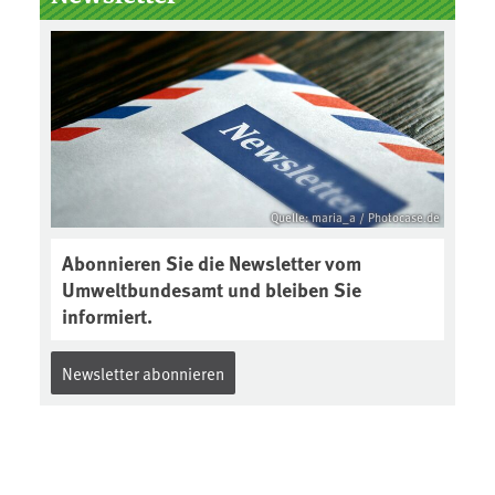
Boden des Jahres ausgewählt und
was passiert eigentlich während
eines solchen Bodenjahres? Infos
dazu gibt es im aktuellen Podcast
„Soilcast“. Jetzt reinhören:
https://soilcast.de/interview/sc20
2-interview-die-kuer-der-krume/
Quelle: maria_a / Photocase.de
Abonnieren Sie die Newsletter vom
Umweltbundesamt und bleiben Sie
informiert.
Newsletter abonnieren