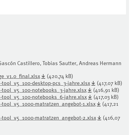
 Gascón Castillero, Tobias Sautter, Andreas Hermann
e_v1.0_final.xlsx
(420,74 kB)
-tool_v5_100-desktop-pcs_3-jahre.xlsx
(417,07 kB)
2-tool_v5_100-notebooks_3-jahre.xlsx
(416,91 kB)
2-tool_v5_100-notebooks_6-jahre.xlsx
(417,03 kB)
2-tool_v5_1000-matratzen_angebot-1.xlsx
(417,21
2-tool_v5_1000-matratzen_angebot-2.xlsx
(416,07