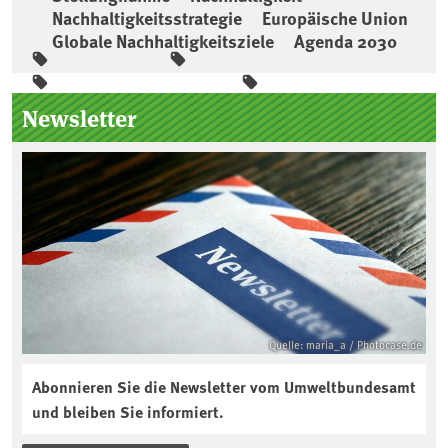
Nachhaltigkeitsstrategie
Europäische Union
Globale Nachhaltigkeitsziele
Agenda 2030
Seitenleiste
Newsletter
Quelle: maria_a / Photocase.de
Abonnieren Sie die Newsletter vom Umweltbundesamt
und bleiben Sie informiert.