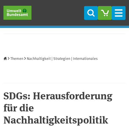
Direkt zum Inhalt
Direkt zum Hauptmenü
Direkt zur Fußzeile
Suche
Men
Startseite
Themen
Nachhaltigkeit | Strategien | Internationales
SDGs: Herausforderung
für die
Nachhaltigkeitspolitik