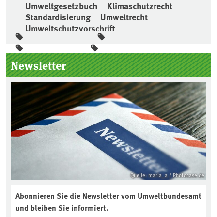
Umweltgesetzbuch
Klimaschutzrecht
Standardisierung
Umweltrecht
Umweltschutzvorschrift
Seitenleiste
Newsletter
Quelle: maria_a / Photocase.de
Abonnieren Sie die Newsletter vom Umweltbundesamt
und bleiben Sie informiert.