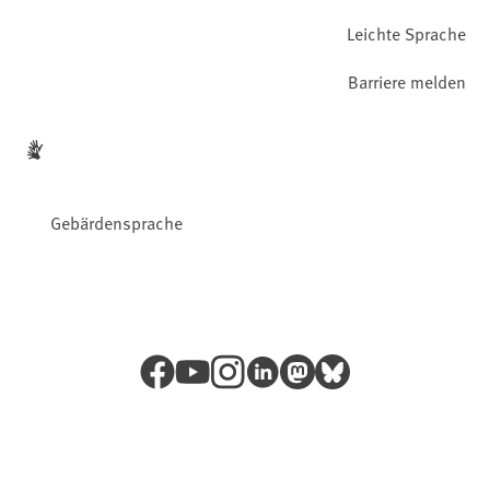
Leichte Sprache
Barriere melden
Gebärdensprache
Facebook
YouTube
Instagram
LinkedIn
Mastodon
Bluesky