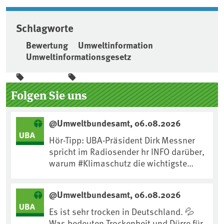
Schlagworte
Bewertung
Umweltinformation
Umweltinformationsgesetz
Seitenleiste
Folgen Sie uns
@Umweltbundesamt, 06.08.2026
Hör-Tipp: UBA-Präsident Dirk Messner
spricht im Radiosender hr INFO darüber,
warum #Klimaschutz die wichtigste
Maßnahme gegen #Hitze ist und wie wir
uns an Klimafolgen anpassen können:
@Umweltbundesamt, 06.08.2026
https://www.ardsounds.de/episode/urn
:ard:episode:0e7cf1c4b819c26d/
Es ist sehr trocken in Deutschland. 💦
Was bedeuten Trockenheit und Dürre für