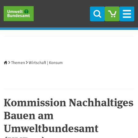
Direkt zum Inhalt
Direkt zum Hauptmenü
Direkt zur Fußzeile
Suche
Men
Startseite
Themen
Wirtschaft | Konsum
Kommission Nachhaltiges
Bauen am
Umweltbundesamt