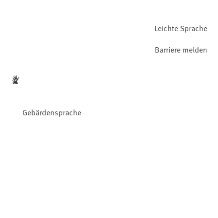
Leichte Sprache
Barriere melden
Gebärdensprache
Facebook
YouTube
Instagram
LinkedIn
Mastodon
Bluesky