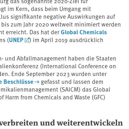
urg das sogenannte 2020-Ziel für
gt im Kern, dass beim Umgang mit
lus signifikante negative Auswirkungen auf
bis zum Jahr 2020 weltweit minimiert werden
Global Chemicals
ht erreicht. Das hat der
UNEP
s (
) im April 2019 ausdrücklich
en- und Abfallmanagement haben die Staaten
alienkonferenz (International Conference on
eden. Ende September 2023 wurden unter
e Beschlüsse
gefasst und lassen dem
hemikalienmanagement (SAICM) das Global
 of Harm from Chemicals and Waste (GFC)
verbreiten und weiterentwickeln