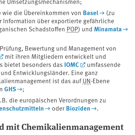
eiche Umsetzungsmechanismen;
Basel
ke wie die Übereinkommen von
(zu
r Information über exportierte gefährliche
Minamata
ganischen Schadstoffen ⁠
POP
⁠) und
u Prüfung, Bewertung und Management von
mit ihren Mitgliedern entwickelt und
IOMC
us bietet besonders das
umfassende
 und Entwicklungsländer. Eine ganz
alienmanagement ist das auf ⁠
UN
⁠-Ebene
GHS
em
;
.B. die europäischen Verordnungen zu
enschutzmitteln
Bioziden
oder
.
nd mit Chemikalienmanagement