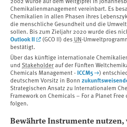
2002 wurde auf dem Weltgipfel in Johannesb
Chemikalienmanagement vereinbart. Es besa
Chemikalien in allen Phasen ihres Lebenszyk
die menschliche Gesundheit und die Umwelt 
sollen. Bis zum Zieljahr 2020 wurde dies nic
Outlook II
(GCO II) des
UN
-Umweltprogramm
bestätigt.
Über das künftige internationale Chemikali
und
Stakeholder
auf der Fünften Weltchemik
ICCM5
Chemicals Management -
) entschi
zukunftsweisend
deutschem Vorsitz in Bonn
Strategischen Ansatz zu Internationalem C
Framework on Chemicals – For a Planet Free
folgen.
Bewährte Instrumente nutzen, 