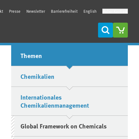
kt
Presse
Newsletter
Barrierefreiheit
English
Hoher Kontrast
Suche
Seitenleiste
Themen
Chemikalien
Internationales
Chemikalienmanagement
Global Framework on Chemicals