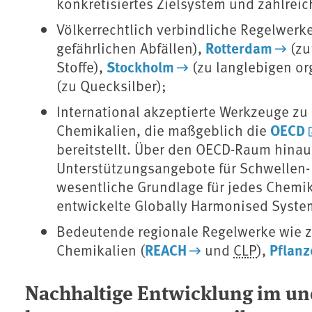
konkretisiertes Zielsystem und zahlr
Völkerrechtlich verbindliche Regelwer
Rotterdam
gefährlichen Abfällen),
(zu
Stockholm
Stoffe),
(zu langlebigen or
(zu Quecksilber);
International akzeptierte Werkzeuge z
OECD
Chemikalien, die maßgeblich die
bereitstellt. Über den OECD-Raum hina
Unterstützungsangebote für Schwellen-
wesentliche Grundlage für jedes Chemik
entwickelte Globally Harmonised Syst
Bedeutende regionale Regelwerke wie z
REACH
Pflanz
Chemikalien (
und
CLP
),
Nachhaltige Entwicklung im u