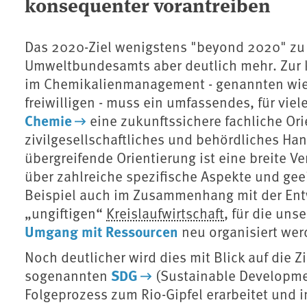
konsequenter vorantreiben
Das 2020-Ziel wenigstens "beyond 2020" zu e
Umweltbundesamts aber deutlich mehr. Zur
im Chemikalienmanagement - genannten wie 
freiwilligen - muss ein umfassendes, für vie
Chemie
eine zukunftssichere fachliche Or
zivilgesellschaftliches und behördliches Han
übergreifende Orientierung ist eine breite V
über zahlreiche spezifische Aspekte und geei
Beispiel auch im Zusammenhang mit der Ent
„ungiftigen“
Kreislaufwirtschaft
, für die un
Umgang mit Ressourcen
neu organisiert we
Noch deutlicher wird dies mit Blick auf die Z
SDG
sogenannten
(Sustainable Developmen
Folgeprozess zum Rio-Gipfel erarbeitet und 