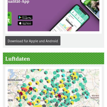
Download für Apple und Android
Seitenleiste
Luftdaten