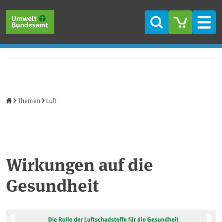
Direkt zum Inhalt
Direkt zum Hauptmenü
Direkt zur Fußzeile
Suche
Men
Startseite
Themen
Luft
Wirkungen auf die
Gesundheit