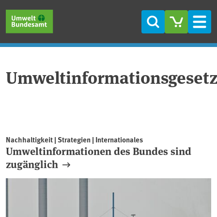
Direkt zum Inhalt
Direkt zum Hauptmenü
Direkt zur Fußzeile
Suche
Men
Umweltinformationsgeset
Nachhaltigkeit | Strategien | Internationales
Umweltinformationen des Bundes sind
zugänglich