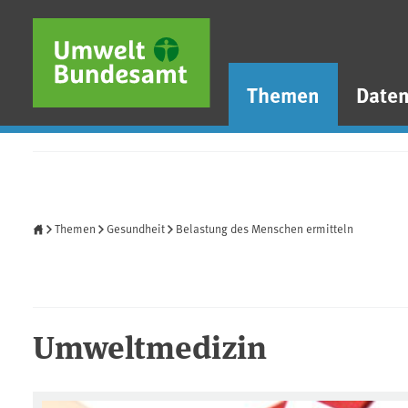
Direkt zum Inhalt
Direkt zum Hauptmenü
Direkt zur Fußzeile
Themen
Date
Startseite
Themen
Gesundheit
Belastung des Menschen ermitteln
Umweltmedizin