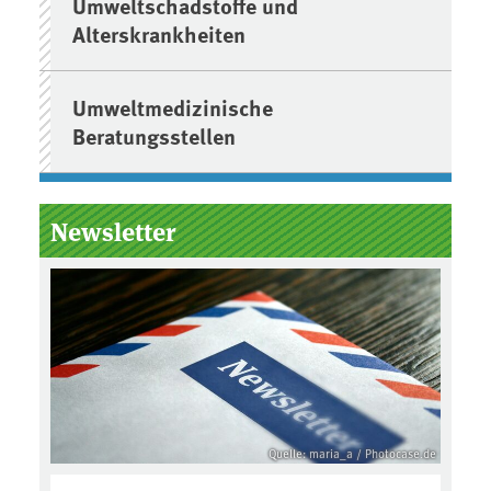
Umweltschadstoffe und
Alterskrankheiten
Umweltmedizinische
Beratungsstellen
Newsletter
Quelle: maria_a / Photocase.de