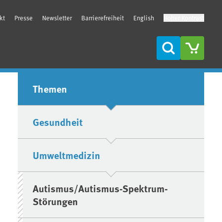
kt
Presse
Newsletter
Barrierefreiheit
English
Hoher Kontrast
Suche
Seitenleiste
Themen
Gesundheit
Umweltmedizin
Autismus/Autismus-Spektrum-
Störungen