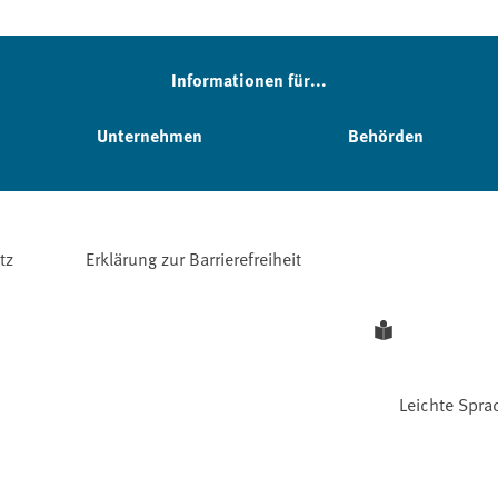
Informationen für...
Unternehmen
Behörden
tz
Erklärung zur Barrierefreiheit
Leichte Spra
Facebook
YouTube
Instagram
LinkedIn
Mastodon
Bluesky