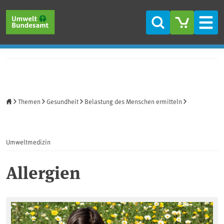
Direkt zum Inhalt
Direkt zum Hauptmenü
Direkt zur Fußzeile
Suche
Men
Startseite
Themen
Gesundheit
Belastung des Menschen ermitteln
Umweltmedizin
Allergien