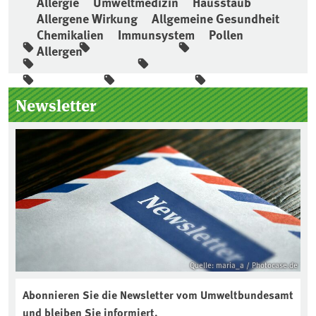
Allergie
Umweltmedizin
Hausstaub
Allergene Wirkung
Allgemeine Gesundheit
Chemikalien
Immunsystem
Pollen
Allergen
Seitenleiste
Newsletter
Quelle: maria_a / Photocase.de
Abonnieren Sie die Newsletter vom Umweltbundesamt
und bleiben Sie informiert.