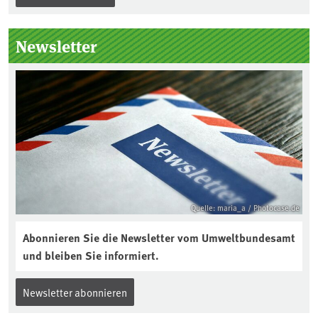
unterstützt die Aktion. Wer sitzt im
Kuratorium, wie wird der Boden des
Newsletter
Jahres ausgewählt und was passiert
eigentlich während eines solchen
Bodenjahres? Infos dazu gibt es im
aktuellen Podcast „Soilcast“. Jetzt
reinhören:
https://soilcast.de/interview/sc202-
interview-die-kuer-der-krume/
Quelle: maria_a / Photocase.de
Abonnieren Sie die Newsletter vom Umweltbundesamt
und bleiben Sie informiert.
Newsletter abonnieren