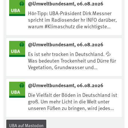
@Umweltbundesamt, 06.08.2026
Hör-Tipp: UBA-Präsident Dirk Messner
spricht im Radiosender hr INFO darüber,
warum #Klimaschutz die wichtigste
Maßnahme gegen #Hitze ist und wie wir
uns an Klimafolgen anpassen können:
@Umweltbundesamt, 06.08.2026
https://www.ardsounds.de/episode/urn
:ard:episode:0e7cf1c4b819c26d/
Es ist sehr trocken in Deutschland. 💦
Was bedeuten Trockenheit und Dürre für
Vegetation, Grundwasser und
Landwirtschaft? Ist das bereits der
Klimawandel? Und wie können wir uns
@Umweltbundesamt, 06.08.2026
anpassen?🤔Antworten auf diese und
weitere Fragen auf unserer Webseite:
Die Vielfalt der Böden in Deutschland ist
www.uba.de/trockenheit #Trockenheit
groß. Um mehr Licht in die Welt unter
#Klimawandel
unseren Füßen zu bringen, wird jedes
Jahr am 5. Dezember, dem
Internationalen Tag des Bodens, der
UBA auf Mastodon
„Boden des Jahres“ vorgestellt. Das UBA