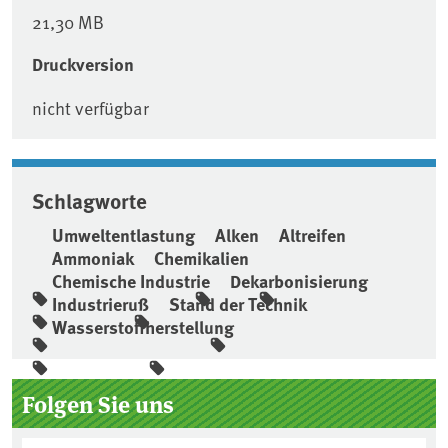
21,30 MB
Druckversion
nicht verfügbar
Schlagworte
Umweltentlastung
Alken
Altreifen
Ammoniak
Chemikalien
Chemische Industrie
Dekarbonisierung
Industrieruß
Stand der Technik
Wasserstoffherstellung
Seitenleiste
Folgen Sie uns