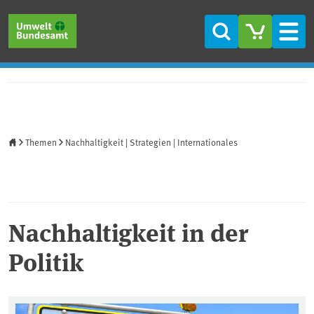
Direkt zum Inhalt
Direkt zum Hauptmenü
Direkt zur Fußzeile
Suche
Men
Startseite
Themen
Nachhaltigkeit | Strategien | Internationales
Nachhaltigkeit in der
Politik