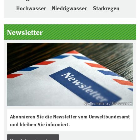
Hochwasser
Niedrigwasser
Starkregen
Seitenleiste
Newsletter
Quelle: maria_a / Photocase.de
Abonnieren Sie die Newsletter vom Umweltbundesamt
und bleiben Sie informiert.