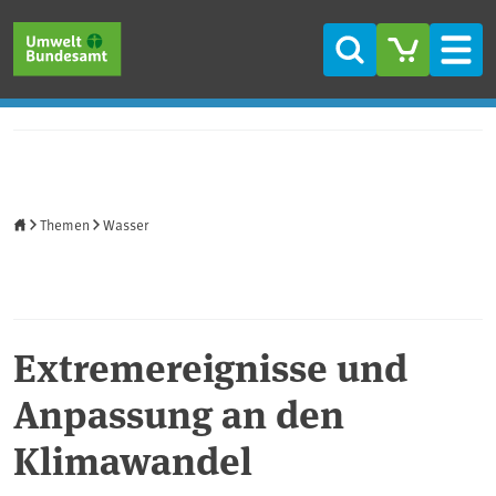
Direkt zum Inhalt
Direkt zum Hauptmenü
Direkt zur Fußzeile
Suche
Men
Startseite
Themen
Wasser
Extremereignisse und
Anpassung an den
Klimawandel