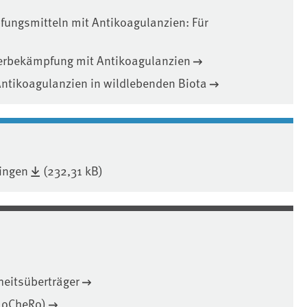
ungsmitteln mit Antikoagulanzien: Für
tierbekämpfung mit Antikoagulanzien
ntikoagulanzien in wildlebenden Biota
ingen
(232,31 kB)
heitsüberträger
(NoCheRo)