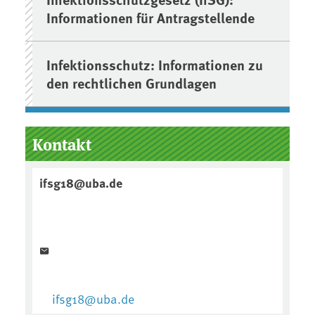
Informationen für Antragstellende
Infektionsschutz: Informationen zu
den rechtlichen Grundlagen
Kontakt
ter
ifsg18@uba.de
derratte
ifsg18@uba.de
lle: UBA/PD Dr. Erik Schmolz