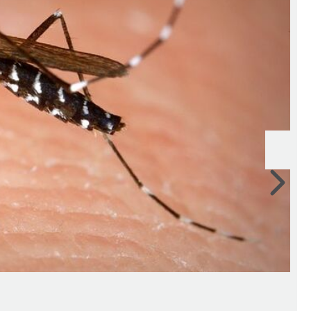
Wei
Wan
Que