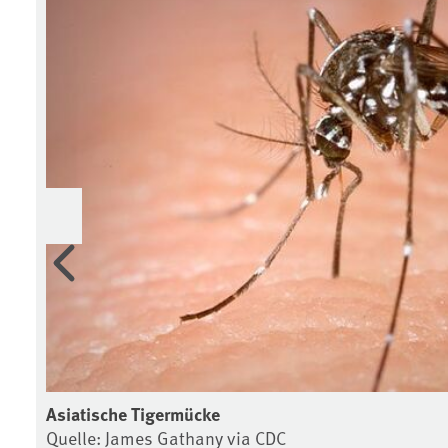
Vorherige
Asiatische Tigermücke
Quelle: James Gathany via CDC