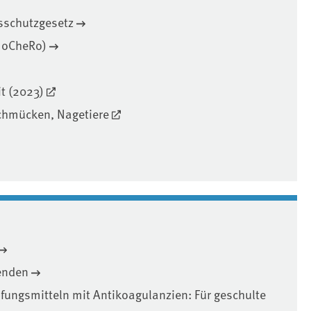
sschutzgesetz
(NoCheRo)
t (2023)
echmücken, Nagetiere
enden
ungsmitteln mit Antikoagulanzien: Für geschulte