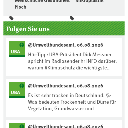
Menschliche Gesundheit
Mikroplastik
Fisch
Seitenleiste
Folgen Sie uns
@Umweltbundesamt, 06.08.2026
Hör-Tipp: UBA-Präsident Dirk Messner
spricht im Radiosender hr INFO darüber,
warum #Klimaschutz die wichtigste
Maßnahme gegen #Hitze ist und wie wir
uns an Klimafolgen anpassen können:
@Umweltbundesamt, 06.08.2026
https://www.ardsounds.de/episode/urn
:ard:episode:0e7cf1c4b819c26d/
Es ist sehr trocken in Deutschland. 💦
Was bedeuten Trockenheit und Dürre für
Vegetation, Grundwasser und
Landwirtschaft? Ist das bereits der
Klimawandel? Und wie können wir uns
@Umweltbundesamt, 06.08.2026
anpassen?🤔Antworten auf diese und