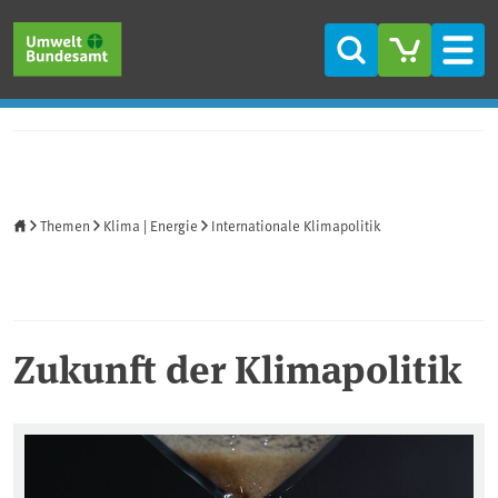
Direkt zum Inhalt
Direkt zum Hauptmenü
Direkt zur Fußzeile
Suche
Men
Startseite
Themen
Klima | Energie
Internationale Klimapolitik
Zukunft der Klimapolitik