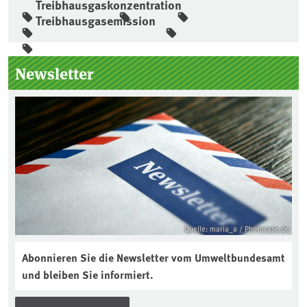
Treibhausgaskonzentration
Treibhausgasemission
Seitenleiste
Newsletter
Quelle: maria_a / Photocase.de
Abonnieren Sie die Newsletter vom Umweltbundesamt
und bleiben Sie informiert.