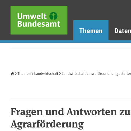
Direkt zum Inhalt
Direkt zum Hauptmenü
Direkt zur Fußzeile
Themen
Date
Startseite
Themen
Landwirtschaft
Landwirtschaft umweltfreundlich gestalte
Fragen und Antworten zu
Agrarförderung