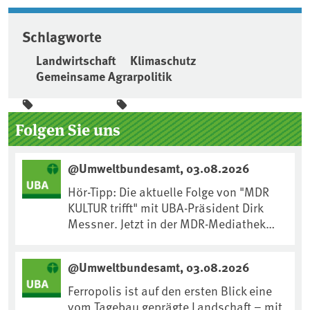
Schlagworte
Landwirtschaft
Klimaschutz
Gemeinsame Agrarpolitik
Seitenleiste
Folgen Sie uns
@Umweltbundesamt, 03.08.2026
Hör-Tipp: Die aktuelle Folge von "MDR
KULTUR trifft" mit UBA-Präsident Dirk
Messner. Jetzt in der MDR-Mediathek
nachhören:
https://www.mdr.de/kultur/podcast/tri
@Umweltbundesamt, 03.08.2026
fft/dirk-messner-audio-100.html
Ferropolis ist auf den ersten Blick eine
vom Tagebau geprägte Landschaft – mit