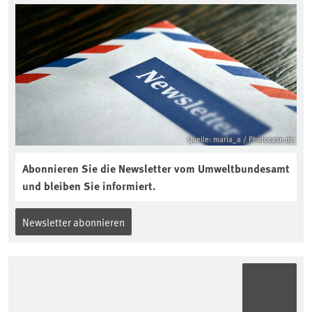
Bodenjahres? Infos dazu gibt es im
aktuellen Podcast „Soilcast“. Jetzt
reinhören:
https://soilcast.de/interview/sc202-
interview-die-kuer-der-krume/
Quelle: maria_a / Photocase.de
Abonnieren Sie die Newsletter vom Umweltbundesamt
und bleiben Sie informiert.
Newsletter abonnieren