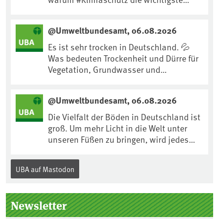
Maßnahme gegen #Hitze ist und wie wir
uns an Klimafolgen anpassen können:
@Umweltbundesamt, 06.08.2026
https://www.ardsounds.de/episode/urn
:ard:episode:0e7cf1c4b819c26d/
Es ist sehr trocken in Deutschland. 💦
Was bedeuten Trockenheit und Dürre für
Vegetation, Grundwasser und
Landwirtschaft? Ist das bereits der
Klimawandel? Und wie können wir uns
@Umweltbundesamt, 06.08.2026
anpassen?🤔Antworten auf diese und
weitere Fragen auf unserer Webseite:
Die Vielfalt der Böden in Deutschland ist
www.uba.de/trockenheit #Trockenheit
groß. Um mehr Licht in die Welt unter
#Klimawandel
unseren Füßen zu bringen, wird jedes
Jahr am 5. Dezember, dem
Internationalen Tag des Bodens, der
UBA auf Mastodon
„Boden des Jahres“ vorgestellt. Das UBA
unterstützt die Aktion. Wer sitzt im
Kuratorium, wie wird der Boden des
Newsletter
Jahres ausgewählt und was passiert
eigentlich während eines solchen