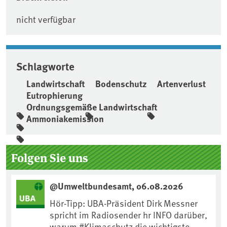
nicht verfügbar
Schlagworte
Landwirtschaft
Bodenschutz
Artenverlust
Eutrophierung
Ordnungsgemäße Landwirtschaft
Ammoniakemission
Seitenleiste
Folgen Sie uns
@Umweltbundesamt, 06.08.2026
Hör-Tipp: UBA-Präsident Dirk Messner
spricht im Radiosender hr INFO darüber,
warum #Klimaschutz die wichtigste