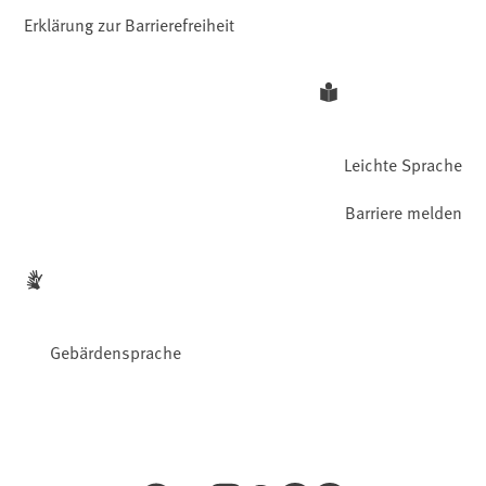
Erklärung zur Barrierefreiheit
Leichte Sprache
Barriere melden
Gebärdensprache
Facebook
YouTube
Instagram
LinkedIn
Mastodon
Bluesky