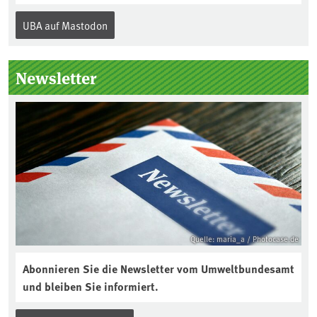
Internationalen Tag des Bodens, der
UBA auf Mastodon
„Boden des Jahres“ vorgestellt. Das UBA
unterstützt die Aktion. Wer sitzt im
Kuratorium, wie wird der Boden des
Newsletter
Jahres ausgewählt und was passiert
eigentlich während eines solchen
Bodenjahres? Infos dazu gibt es im
aktuellen Podcast „Soilcast“. Jetzt
reinhören:
https://soilcast.de/interview/sc202-
interview-die-kuer-der-krume/
Quelle: maria_a / Photocase.de
Abonnieren Sie die Newsletter vom Umweltbundesamt
und bleiben Sie informiert.