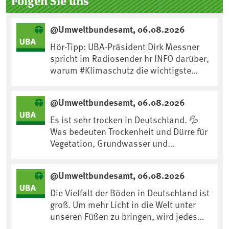
Folgen Sie uns
@Umweltbundesamt, 06.08.2026
Hör-Tipp: UBA-Präsident Dirk Messner
spricht im Radiosender hr INFO darüber,
warum #Klimaschutz die wichtigste
Maßnahme gegen #Hitze ist und wie wir
uns an Klimafolgen anpassen können:
@Umweltbundesamt, 06.08.2026
https://www.ardsounds.de/episode/urn
:ard:episode:0e7cf1c4b819c26d/
Es ist sehr trocken in Deutschland. 💦
Was bedeuten Trockenheit und Dürre für
Vegetation, Grundwasser und
Landwirtschaft? Ist das bereits der
Klimawandel? Und wie können wir uns
@Umweltbundesamt, 06.08.2026
anpassen?🤔Antworten auf diese und
weitere Fragen auf unserer Webseite:
Die Vielfalt der Böden in Deutschland ist
www.uba.de/trockenheit #Trockenheit
groß. Um mehr Licht in die Welt unter
#Klimawandel
unseren Füßen zu bringen, wird jedes
Jahr am 5. Dezember, dem