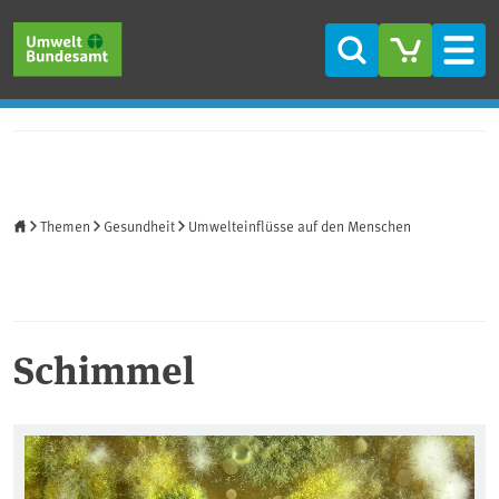
Direkt zum Inhalt
Direkt zum Hauptmenü
Direkt zur Fußzeile
Suche
Men
Startseite
Themen
Gesundheit
Umwelteinflüsse auf den Menschen
Schimmel