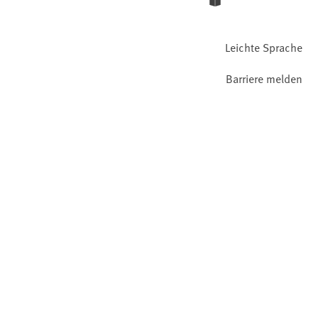
Leichte Sprache
Barriere melden
Gebärdensprache
Facebook
YouTube
Instagram
LinkedIn
Mastodon
Bluesky