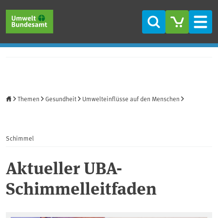
Direkt zum Inhalt
Direkt zum Hauptmenü
Direkt zur Fußzeile
Suche
Men
Startseite
Themen
Gesundheit
Umwelteinflüsse auf den Menschen
Schimmel
Aktueller UBA-
Schimmelleitfaden