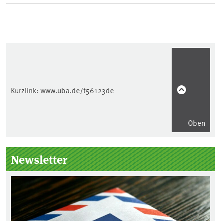
Kurzlink:
www.uba.de/t56123de
Oben
Seitenleiste
Newsletter