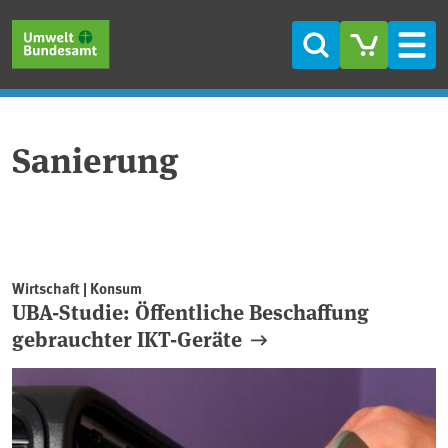
Direkt zum Inhalt
Direkt zum Hauptmenü
Direkt zur Fußzeile
Suche
Men
Sanierung
Wirtschaft | Konsum
UBA-Studie: Öffentliche Beschaffung
gebrauchter IKT-Geräte