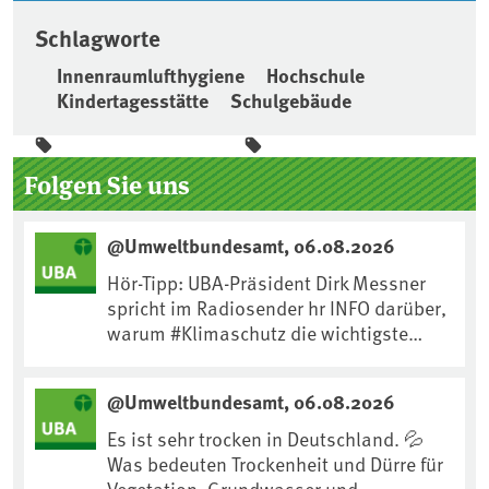
Schlagworte
Innenraumlufthygiene
Hochschule
Kindertagesstätte
Schulgebäude
Seitenleiste
Folgen Sie uns
@Umweltbundesamt, 06.08.2026
Hör-Tipp: UBA-Präsident Dirk Messner
spricht im Radiosender hr INFO darüber,
warum #Klimaschutz die wichtigste
Maßnahme gegen #Hitze ist und wie wir
uns an Klimafolgen anpassen können:
@Umweltbundesamt, 06.08.2026
https://www.ardsounds.de/episode/urn
:ard:episode:0e7cf1c4b819c26d/
Es ist sehr trocken in Deutschland. 💦
Was bedeuten Trockenheit und Dürre für
Vegetation, Grundwasser und