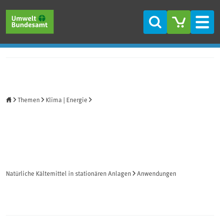
Direkt zum Inhalt
Direkt zum Hauptmenü
Direkt zur Fußzeile
Suche
Men
Startseite
Themen
Klima | Energie
Natürliche Kältemittel in stationären Anlagen
Anwendungen