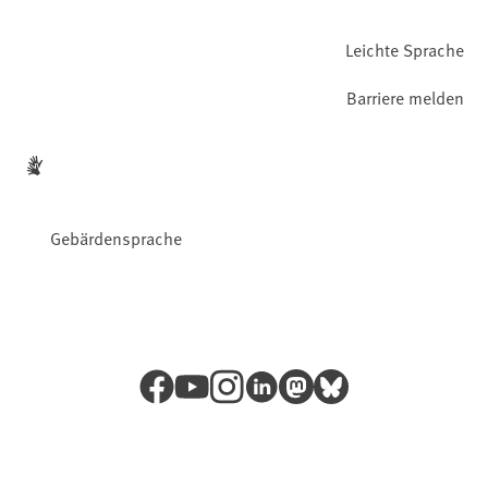
Leichte Sprache
Barriere melden
Gebärdensprache
Facebook
YouTube
Instagram
LinkedIn
Mastodon
Bluesky