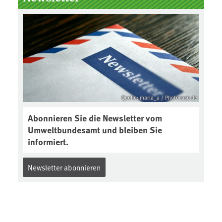
Boden des Jahres ausgewählt und
was passiert eigentlich während
eines solchen Bodenjahres? Infos
dazu gibt es im aktuellen Podcast
„Soilcast“. Jetzt reinhören:
https://soilcast.de/interview/sc20
2-interview-die-kuer-der-krume/
Quelle: maria_a / Photocase.de
Abonnieren Sie die Newsletter vom
Umweltbundesamt und bleiben Sie
informiert.
Newsletter abonnieren