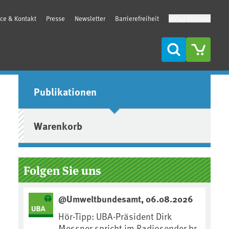
ice & Kontakt
Presse
Newsletter
Barrierefreiheit
Hoher Kontrast
Suche
Seitenleiste
Publikationen
Warenkorb
Folgen Sie uns
@Umweltbundesamt, 06.08.2026
Hör-Tipp: UBA-Präsident Dirk
Messner spricht im Radiosender hr