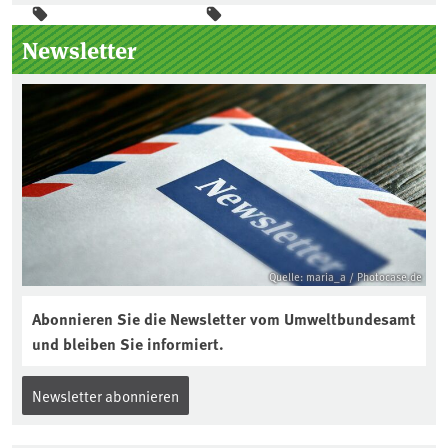
Seitenleiste
Newsletter
Quelle: maria_a / Photocase.de
Abonnieren Sie die Newsletter vom Umweltbundesamt
und bleiben Sie informiert.
Newsletter abonnieren