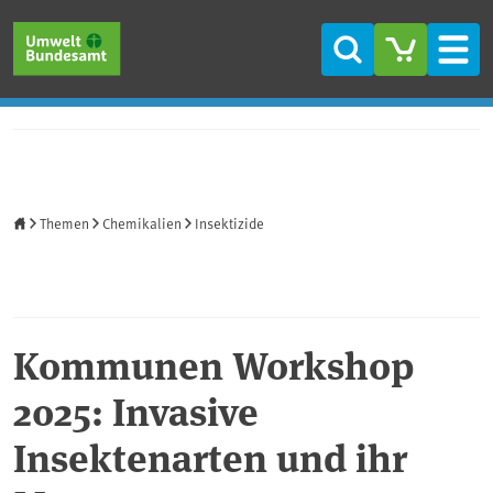
Direkt zum Inhalt
Direkt zum Hauptmenü
Direkt zur Fußzeile
Suche
Men
Startseite
Themen
Chemikalien
Insektizide
Kommunen Workshop
2025: Invasive
Insektenarten und ihr