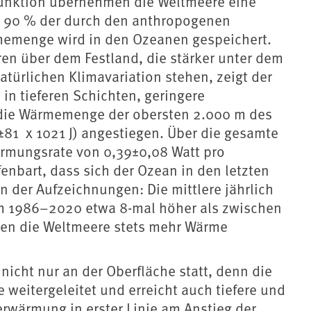
hfunktion übernehmen die Weltmeere eine
r 90 % der durch den anthropogenen
memenge wird in den Ozeanen gespeichert.
ren über dem Festland, die stärker unter dem
atürlichen Klimavariation stehen, zeigt der
in tieferen Schichten, geringere
die Wärmemenge der obersten 2.000 m des
±81 x 1021 J) angestiegen. Über die gesamte
wärmungsrate von 0,39±0,08 Watt pro
fenbart, dass sich der Ozean in den letzten
n der Aufzeichnungen: Die mittlere jährlich
 1986–2020 etwa 8-mal höher als zwischen
ben die Weltmeere stets mehr Wärme
icht nur an der Oberfläche statt, denn die
eitergeleitet und erreicht auch tiefere und
rwärmung in erster Linie am Anstieg der