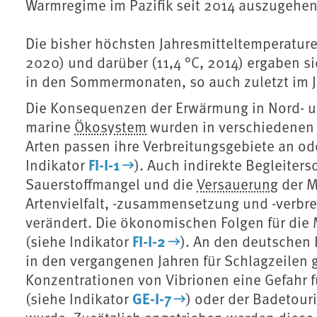
Warmregime im Pazifik seit 2014 auszugehen
Die bisher höchsten Jahresmitteltemperature
2020) und darüber (11,4 °C, 2014) ergaben s
in den Sommermonaten, so auch zuletzt im Ja
Die Konsequenzen der Erwärmung in Nord- u
marine
Ökosystem
wurden in verschiedenen 
Arten passen ihre Verbreitungsgebiete an ode
FI-I-1
Indikator
). Auch indirekte Begleite
Sauerstoffmangel und die
Versauerung
der M
Artenvielfalt, -zusammensetzung und -verbr
verändert. Die ökonomischen Folgen für die
FI-I-2
(siehe Indikator
). An den deutschen
in den vergangenen Jahren für Schlagzeilen 
Konzentrationen von Vibrionen eine Gefahr 
GE-I-7
(siehe Indikator
) oder der Badetour