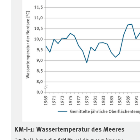
KM-I-1: Wassertemperatur des Meeres
Quelle: Datenquelle: BSH Messstationen der Nordsee