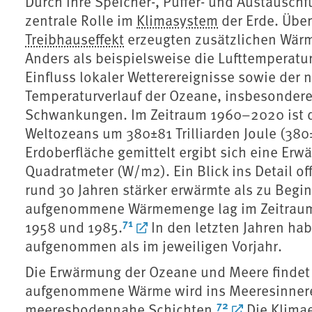
Durch ihre Speicher-, Puffer- und Austausc
zentrale Rolle im
Klimasystem
der Erde. Übe
Treibhauseffekt
erzeugten zusätzlichen Wär
Anders als beispielsweise die Lufttemperatu
Einfluss lokaler Wetterereignisse sowie der n
Temperaturverlauf der Ozeane, insbesondere 
Schwankungen. Im Zeitraum 1960–2020 ist 
Weltozeans um 380±81 Trilliarden Joule (380
Erdoberfläche gemittelt ergibt sich eine Er
Quadratmeter (W/m2). Ein Blick ins Detail of
rund 30 Jahren stärker erwärmte als zu Begin
aufgenommene Wärmemenge lag im Zeitraum
71
1958 und 1985.
In den letzten Jahren ha
aufgenommen als im jeweiligen Vorjahr.
Die Erwärmung der Ozeane und Meere findet n
aufgenommene Wärme wird ins Meeresinnere w
72
meeresbodennahe Schichten.
Die Klimae