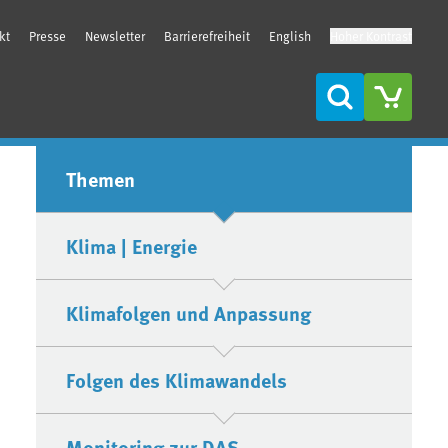
kt
Presse
Newsletter
Barrierefreiheit
English
Hoher Kontrast
Suche
Seitenleiste
Themen
Klima | Energie
Klimafolgen und Anpassung
Folgen des Klimawandels
Monitoring zur DAS