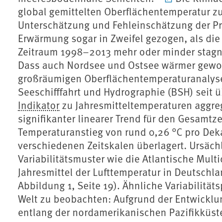
global gemittelten Oberflächentemperatur z
Unterschätzung und Fehleinschätzung der Pr
Erwärmung sogar in Zweifel gezogen, als di
Zeitraum 1998–2013 mehr oder minder stagni
Dass auch Nordsee und Ostsee wärmer gewor
großräumigen Oberflächentemperaturanalyse
Seeschifffahrt und Hydrographie (BSH) seit 
Indikator
zu Jahresmitteltemperaturen aggregi
signifikanter linearer Trend für den Gesamtz
Temperaturanstieg von rund 0,26 °C pro De
verschiedenen Zeitskalen überlagert. Ursäch
Variabilitätsmuster wie die Atlantische Multi
Jahresmittel der Lufttemperatur in Deutschla
Abbildung 1, Seite 19). Ähnliche Variabilitä
Welt zu beobachten: Aufgrund der Entwicklu
entlang der nordamerikanischen Pazifikküste 