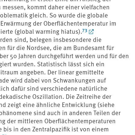
u messen, kommt daher einer vielfachen
oblematik gleich. So wurde die globale
e Erwärmung der Oberflächentemperatur im
73
erte (global warming hiatus).
den sind, belegen insbesondere die
n für die Nordsee, die am Bundesamt für
über 50 Jahren durchgeführt werden und für den
ert wurden. Statistisch lässt sich ein
eitraum angeben. Der linear gemittelte
kade wird dabei von Schwankungen auf
lich dafür sind verschiedene natürliche
dekadische Oszillation. Die Zeitreihe der
nd zeigt eine ähnliche Entwicklung (siehe
tsphänomene sind auch in anderen Teilen der
ng der mittleren Oberflächentemperaturen
bis in den Zentralpazifik ist von einem