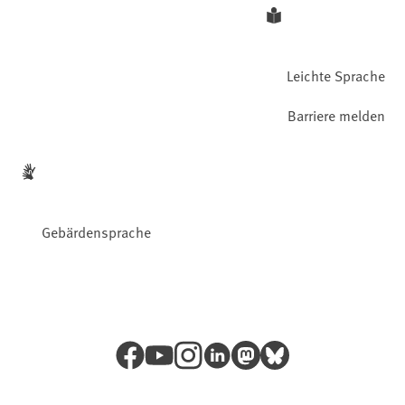
Leichte Sprache
Barriere melden
Gebärdensprache
Facebook
YouTube
Instagram
LinkedIn
Mastodon
Bluesky