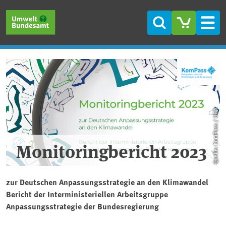
Direkt zum Inhalt
Direkt zum Hauptmenü
Direkt zur Fußzeile
Suche
Men
Quelle: KomPass / UBA
Monitoringbericht 2023
zur Deutschen Anpassungsstrategie an den Klimawandel
Bericht der Interministeriellen Arbeitsgruppe
Anpassungsstrategie der Bundesregierung