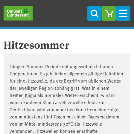
Direkt zum Inhalt
Direkt zum Hauptmenü
Direkt zur Fußzeile
Suche
Men
Hitzesommer
Längere Sommer-Periode mit ungewöhnlich hohen
Temperaturen. Es gibt keine allgemein gültige Definition
für eine
Hitzewelle
, da der Begriff vom üblichen
Wetter
der jeweiligen Region abhängig ist. Was in einem
heißen
Klima
als normales Wetter erscheint, wird in
einem kühleren Klima als Hitzewelle erlebt. Für
Deutschland wird von manchen Forschern eine Folge
von mindestens fünf Tagen mit einem Tagesmaximum
von im Mittel mindestens 30°C als Hitzewelle
verstanden. Hitzewellen können ernsthafte