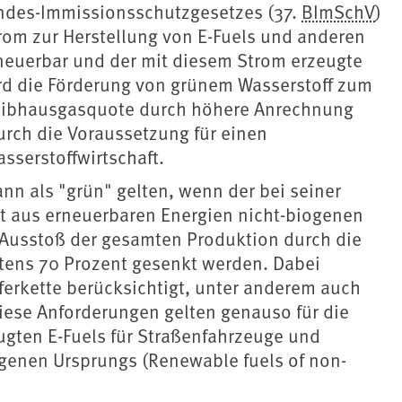
undes-Immissionsschutzgesetzes (37.
BImSchV
)
rom zur Herstellung von E-Fuels und anderen
erneuerbar und der mit diesem Strom erzeugte
ird die Förderung von grünem Wasserstoff zum
reibhausgasquote durch höhere Anrechnung
urch die Voraussetzung für einen
sserstoffwirtschaft.
nn als "grün" gelten, wenn der bei seiner
nt aus erneuerbaren Energien nicht-biogenen
-Ausstoß der gesamten Produktion durch die
ens 70 Prozent gesenkt werden. Dabei
erkette berücksichtigt, unter anderem auch
Diese Anforderungen gelten genauso für die
ugten E-Fuels für Straßenfahrzeuge und
ogenen Ursprungs (Renewable fuels of non-