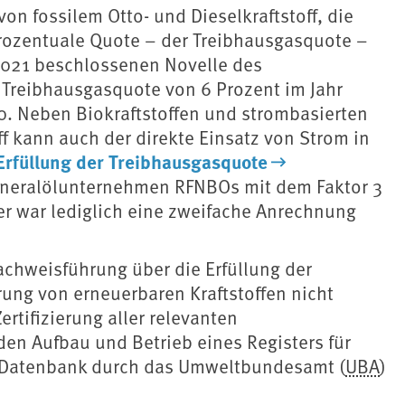
on fossilem Otto- und Dieselkraftstoff, die
prozentuale Quote – der Treibhausgasquote –
2021 beschlossenen Novelle des
Treibhausgasquote von 6 Prozent im Jahr
30. Neben Biokraftstoffen und strombasierten
f kann auch der direkte Einsatz von Strom in
Erfüllung der Treibhausgasquote
ineralölunternehmen RFNBOs mit dem Faktor 3
r war lediglich eine zweifache Anrechnung
achweisführung über die Erfüllung der
rung von erneuerbaren Kraftstoffen nicht
rtifizierung aller relevanten
 den Aufbau und Betrieb eines Registers für
en Datenbank durch das Umweltbundesamt (
UBA
)