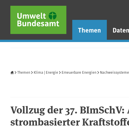
Direkt zum Inhalt
Direkt zum Hauptmenü
Direkt zur Fußzeile
Themen
Date
Startseite
Themen
Klima | Energie
Erneuerbare Energien
Nachweissysteme 
Vollzug der 37. BImSchV
strombasierter Kraftstoff