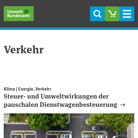
Direkt zum Inhalt
Direkt zum Hauptmenü
Direkt zur Fußzeile
Suche
Men
Verkehr
Klima | Energie, Verkehr
Steuer- und Umweltwirkungen der
pauschalen Dienstwagenbesteuerung