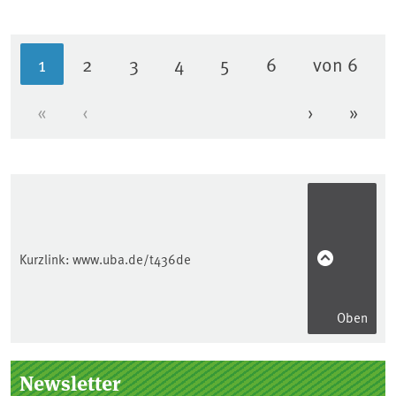
1
2
3
4
5
6
von 6
Aktuelle Seite
Seite
Seite
Seite
Seite
Seite
«
‹
›
»
Erste Seite
Vorherige Seite
Nächste Se
Letzt
Kurzlink:
www.uba.de/t436de
Oben
Seitenleiste
Newsletter