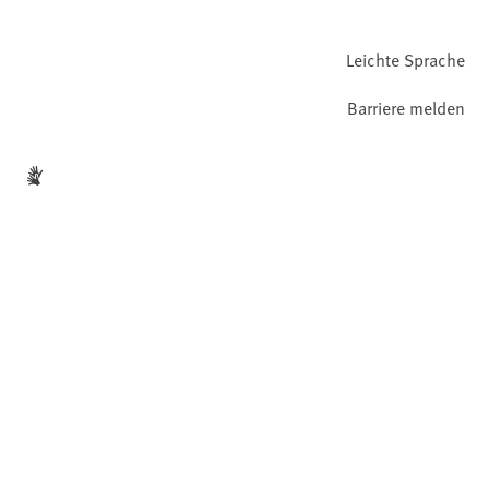
Leichte Sprache
Barriere melden
Gebärdensprache
Facebook
YouTube
Instagram
LinkedIn
Mastodon
Bluesky