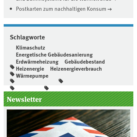
Postkarten zum nachhaltigen Konsum
Schlagworte
Klimaschutz
Energetische Gebäudesanierung
Erdwärmeheizung
Gebäudebestand
Heizenergie
Heizenergieverbrauch
Wärmepumpe
Seitenleiste
Newsletter