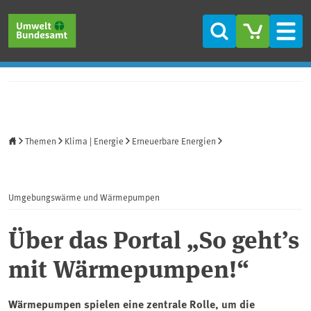
Direkt zum Inhalt
Direkt zum Hauptmenü
Direkt zur Fußzeile
Suche
Men
Startseite
Themen
Klima | Energie
Erneuerbare Energien
Umgebungswärme und Wärmepumpen
Über das Portal „So geht’s
mit Wärmepumpen!“
Wärmepumpen spielen eine zentrale Rolle, um die