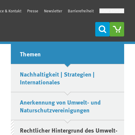
ice & Kontakt
Presse
Newsletter
Barrierefreiheit
Hoher Kontrast
Suche
Seitenleiste
Themen
Nachhaltigkeit | Strategien |
Internationales
Anerkennung von Umwelt- und
Naturschutzvereinigungen
Rechtlicher Hintergrund des Umwelt-