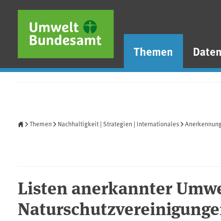
Direkt zum Inhalt
Direkt zum Hauptmenü
Direkt zur Fußzeile
Themen
Date
Startseite
Themen
Nachhaltigkeit | Strategien | Internationales
Anerkennung
Listen anerkannter Umwe
Naturschutzvereinigung